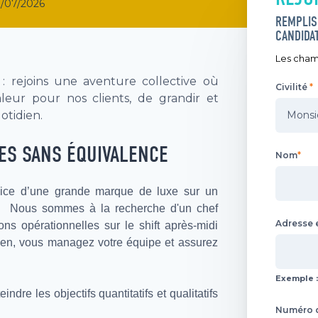
/07/2026
REMPLIS
CANDIDA
Les champ
 : rejoins une aventure collective où
Civilité
*
Informa
leur pour nos clients, de grandir et
otidien.
ES SANS ÉQUIVALENCE
Nom
*
vice d’une grande marque de luxe sur un
). Nous sommes à la recherche d'un
chef
Adresse 
ons opérationnelles sur le shift après-midi
en, vous managez votre équipe et assurez
Exemple :
dre les objectifs quantitatifs et qualitatifs
Numéro d