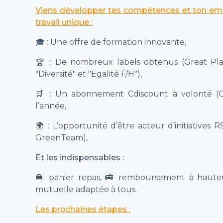
Viens développer tes compétences et ton em
travail unique :
🎓
: Une offre de formation innovante,
🏆
: De nombreux labels obtenus (Great Pl
"Diversité" et "Egalité F/H"),
🛒
: Un abonnement Cdiscount à volonté (CD
l’année,
🌍
: L’opportunité d’être acteur d’initiatives R
GreenTeam),
Et les indispensables :
🍔
panier repas,
🚎
remboursement à hauteur
mutuelle adaptée à tous.
Les prochaines étapes :