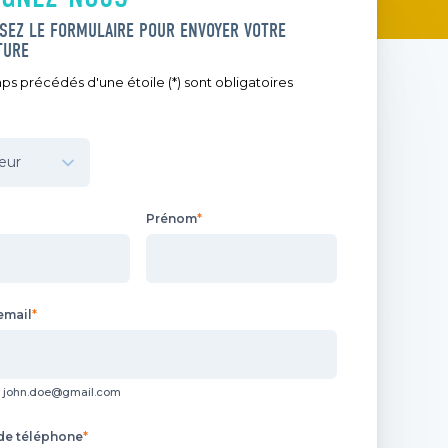
SEZ LE FORMULAIRE POUR ENVOYER VOTRE
TURE
s précédés d'une étoile (*) sont obligatoires
tions personnelles et professionnelles
Prénom
*
email
*
john.doe@gmail.com
e téléphone
*