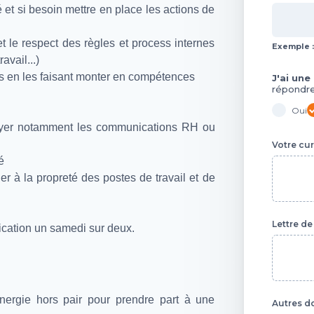
é et si besoin mettre en place les actions de
 et le respect des règles et process internes
Exemple :
ravail...)
s en les faisant monter en compétences
J'ai un
Inform
répondre 
Oui
layer notamment les communications RH ou
Votre cur
té
r à la propreté des postes de travail et de
Lettre de
ication un samedi sur deux.
nergie hors pair pour prendre part à une
Autres d