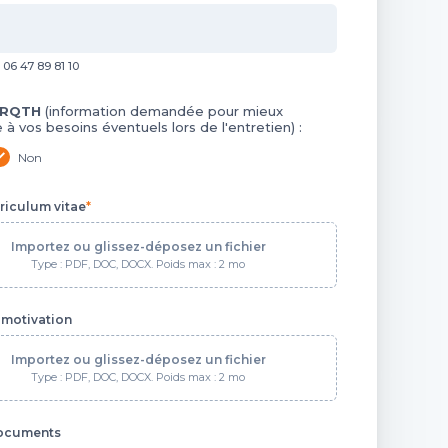
06 47 89 81 10
e RQTH
(information demandée pour mieux
ations complémentaires et documents
à vos besoins éventuels lors de l'entretien) :
Non
riculum vitae
*
Importez ou glissez-déposez un fichier
Type : PDF, DOC, DOCX. Poids max : 2 mo
 motivation
Importez ou glissez-déposez un fichier
Type : PDF, DOC, DOCX. Poids max : 2 mo
ocuments